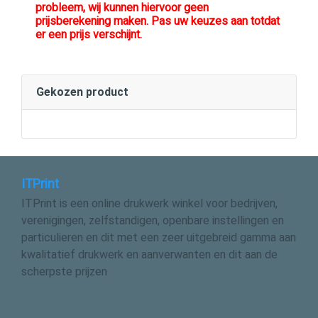
probleem, wij kunnen hiervoor geen
prijsberekening maken. Pas uw keuzes aan totdat
er een prijs verschijnt.
Gekozen product
ITPrint
ITPrint is een online drukwerk winkel voor bedrijven,
verenigingen, zelfstandigen, openbare instellingen en
particulieren en dit met een zeer uitgebreid gamma aan
kwalitatief drukwerk en aanverwanten en dit aan de
scherpste prijzen