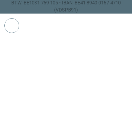
BTW: BE1031 769 105 • IBAN: BE41 8940 0167 4710
(VDSPB91)