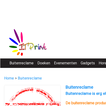
Buitenreclame
Doeken
Evenementen
Gadgets
Hor
Home
>
Buitenreclame
Buitenreclame
Buitenreclame is erg e
De buitenreclame product