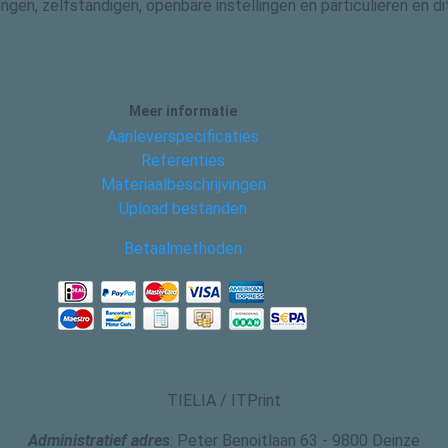
gingen, zelfstandigen, openbare instellingen en particulieren en
Meer informatie
Aanleverspecificaties
Referenties
Materiaalbeschrijvingen
Upload bestanden
Betaalmethoden
TIELIA / ITPrint
Administratief adres
: Peter Benoitlaan 63 - 9800 Deinze