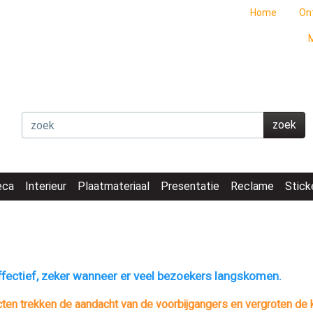
Home
On
M
zoek
eca
Interieur
Plaatmateriaal
Presentatie
Reclame
Stick
ffectief, zeker wanneer er veel bezoekers langskomen.
en trekken de aandacht van de voorbijgangers en vergroten de kan