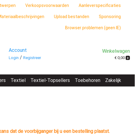
twerpen
Verkoopsvoorwaarden
Aanleverspecificaties
ateriaalbeschrijvingen
Upload bestanden
Sponsoring
Browser problemen (geen IE)
Account
Winkelwagen
/
€ 0,00
Login
Registreer
0
ers
Textiel
Textiel-Topsellers
Toebehoren
Zakelijk
s dat de voorbijganger bij u een bestelling plaatst.