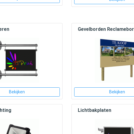
eren
Gevelborden Reclamebo
Bekijken
Bekijken
chting
Lichtbakplaten