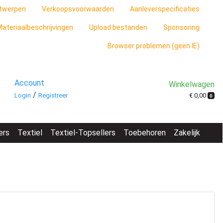
twerpen
Verkoopsvoorwaarden
Aanleverspecificaties
ateriaalbeschrijvingen
Upload bestanden
Sponsoring
Browser problemen (geen IE)
Account
Winkelwagen
/
€ 0,00
Login
Registreer
0
ers
Textiel
Textiel-Topsellers
Toebehoren
Zakelijk