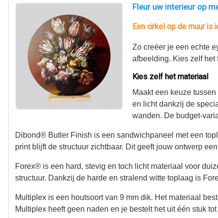
Fleur uw interieur op m
Een cirkel op de muur is i
Zo creëer je een echte ey
afbeelding. Kies zelf het 
Kies zelf het materiaal
Maakt een keuze tussen 
en licht dankzij de spec
wanden. De budget-varian
Dibond® Butler Finish is een sandwichpaneel met een toplaa
print blijft de structuur zichtbaar. Dit geeft jouw ontwerp een
Forex® is een hard, stevig en toch licht materiaal voor du
structuur. Dankzij de harde en stralend witte toplaag is Fo
Multiplex is een houtsoort van 9 mm dik. Het materiaal bes
Multiplex heeft geen naden en je bestelt het uit één stuk 