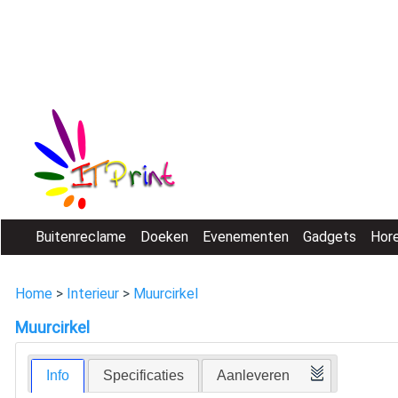
Buitenreclame
Doeken
Evenementen
Gadgets
Hor
Home
>
Interieur
>
Muurcirkel
Muurcirkel
Info
Specificaties
Aanleveren