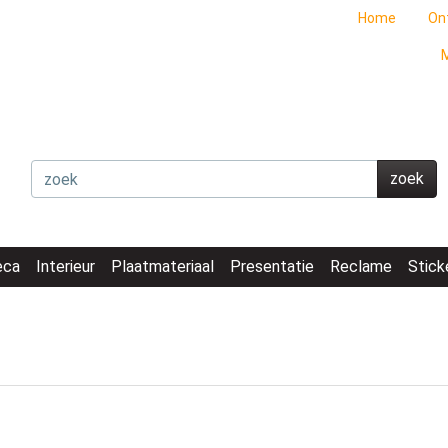
Home
On
M
zoek
eca
Interieur
Plaatmateriaal
Presentatie
Reclame
Stick