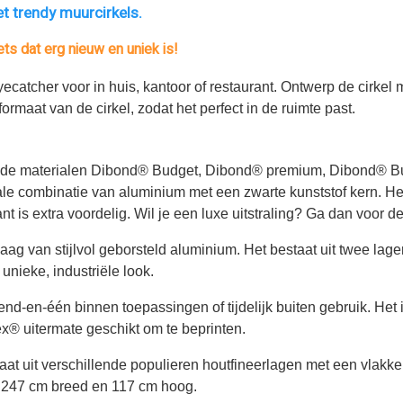
et trendy muurcirkels.
ets dat erg nieuw en uniek is!
ecatcher voor in huis, kantoor of restaurant. Ontwerp de cirkel me
formaat van de cirkel, zodat het perfect in de ruimte past.
de materialen Dibond® Budget, Dibond® premium, Dibond® Butle
iale combinatie van aluminium met een zwarte kunststof kern. 
t is extra voordelig. Wil je een luxe uitstraling? Ga dan voor d
g van stijlvol geborsteld aluminium. Het bestaat uit twee lage
 unieke, industriële look.
izend-en-één binnen toepassingen of tijdelijk buiten gebruik. 
rex® uitermate geschikt om te beprinten.
taat uit verschillende populieren houtfineerlagen met een vlakk
tot 247 cm breed en 117 cm hoog.