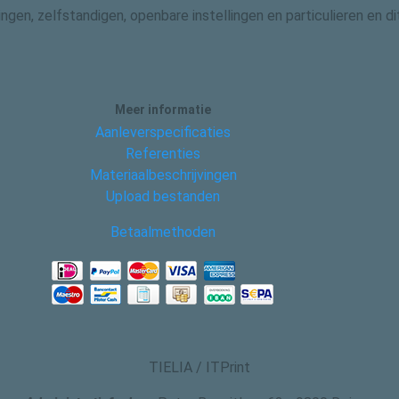
gingen, zelfstandigen, openbare instellingen en particulieren en
Meer informatie
Aanleverspecificaties
Referenties
Materiaalbeschrijvingen
Upload bestanden
Betaalmethoden
TIELIA / ITPrint