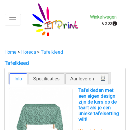
Winkelwagen
€ 0,00
0
Home
>
Horeca
>
Tafelkleed
Tafelkleed
Info
Specificaties
Aanleveren
Tafelkleden met
een eigen design
zijn de kers op de
taart als je een
unieke tafelsetting
wilt!