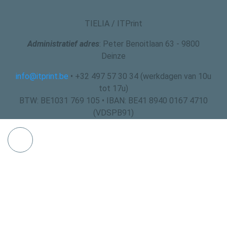
TIELIA / ITPrint
Administratief adres
: Peter Benoitlaan 63 - 9800
Deinze
info@itprint.be
• +32 497 57 30 34 (werkdagen van 10u
tot 17u)
BTW: BE1031 769 105 • IBAN: BE41 8940 0167 4710
(VDSPB91)