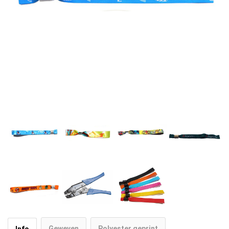
Geweven
Polyester geprint
Info