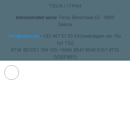
TIELIA / ITPrint
Administratief adres
: Peter Benoitlaan 63 - 9800
Deinze
info@itprint.be
• +32 497 57 30 34 (werkdagen van 10u
tot 17u)
BTW: BE1031 769 105 • IBAN: BE41 8940 0167 4710
(VDSPB91)