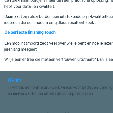
Een plexi naambordje is meer dan een praktische oplossing: he
hebt voor detail en kwaliteit.
Daarnaast zijn plexi borden een uitstekende prijs‑kwaliteitkeu
iedereen die een modern en tijdloos resultaat zoekt.
De perfecte finishing touch
Een mooi naambord zegt veel over wie je bent en hoe je jezelf o
jarenlang meegaat.
Wil je een entree die meteen vertrouwen uitstraalt? Dan is e
ITPrint
ITPrint is een online drukwerk winkel voor bedrijven, vereni
en aanverwanten en dit aan de scherpste prijzen