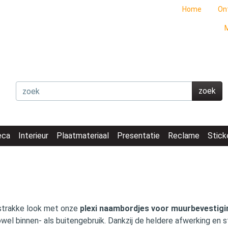
Home
On
M
zoek
eca
Interieur
Plaatmateriaal
Presentatie
Reclame
Stick
 strakke look met onze
plexi naambordjes voor muurbevestigi
wel binnen- als buitengebruik. Dankzij de heldere afwerking en s