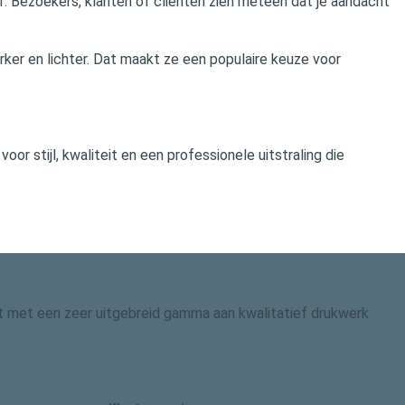
jf. Bezoekers, klanten of cliënten zien meteen dat je aandacht
erker en lichter. Dat maakt ze een populaire keuze voor
or stijl, kwaliteit en een professionele uitstraling die
 dit met een zeer uitgebreid gamma aan kwalitatief drukwerk