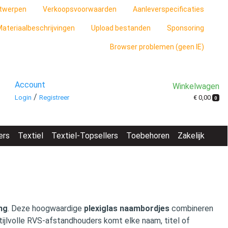
twerpen
Verkoopsvoorwaarden
Aanleverspecificaties
ateriaalbeschrijvingen
Upload bestanden
Sponsoring
Browser problemen (geen IE)
Account
Winkelwagen
/
€ 0,00
Login
Registreer
0
ers
Textiel
Textiel-Topsellers
Toebehoren
Zakelijk
ng
. Deze hoogwaardige
plexiglas naambordjes
combineren
tijlvolle RVS‑afstandhouders komt elke naam, titel of