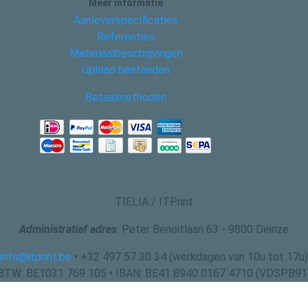
Meer informatie
Aanleverspecificaties
Referenties
Materiaalbeschrijvingen
Upload bestanden
Betaalmethoden
TIELIA / ITPrint
Administratief adres
: Peter Benoitlaan 63 - 9800 Deinze
info@itprint.be
• +32 497 57 30 34 (werkdagen van 10u tot 17u)
BTW: BE1031 769 105 • IBAN: BE41 8940 0167 4710 (VDSPB91