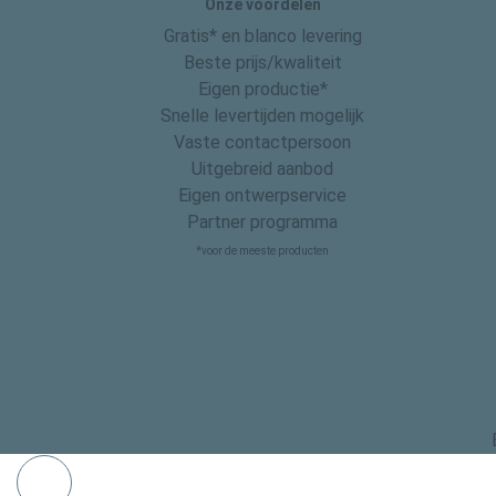
Onze voordelen
Gratis* en blanco levering
Beste prijs/kwaliteit
Eigen productie*
Snelle levertijden mogelijk
Vaste contactpersoon
Uitgebreid aanbod
Eigen ontwerpservice
Partner programma
*voor de meeste producten