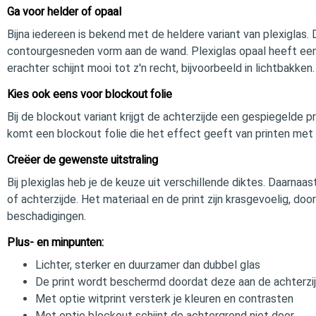
Ga voor helder of opaal
Bijna iedereen is bekend met de heldere variant van plexiglas.
contourgesneden vorm aan de wand. Plexiglas opaal heeft een 
erachter schijnt mooi tot z'n recht, bijvoorbeeld in lichtbakken.
Kies ook eens voor blockout folie
Bij de blockout variant krijgt de achterzijde een gespiegelde p
komt een blockout folie die het effect geeft van printen met 
Creëer de gewenste uitstraling
Bij plexiglas heb je de keuze uit verschillende diktes. Daarnaas
of achterzijde. Het materiaal en de print zijn krasgevoelig, doo
beschadigingen.
Plus- en minpunten:
Lichter, sterker en duurzamer dan dubbel glas
De print wordt beschermd doordat deze aan de achterzij
Met optie witprint versterk je kleuren en contrasten
Met optie blockout schijnt de achtergrond niet door