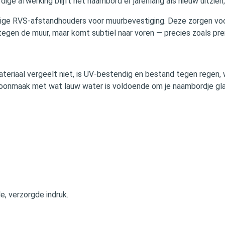
ige afwerking blijft het naambord er jarenlang als nieuw uitzien, 
ge RVS‑afstandhouders voor muurbevestiging. Deze zorgen voor 
gen de muur, maar komt subtiel naar voren — precies zoals premi
ateriaal vergeelt niet, is UV‑bestendig en bestand tegen regen
e schoonmaak met wat lauw water is voldoende om je naambordje g
e, verzorgde indruk.