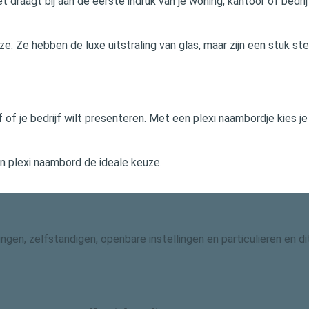
t draagt bij aan de eerste indruk van je woning, kantoor of bedri
ze. Ze hebben de luxe uitstraling van glas, maar zijn een stuk st
f je bedrijf wilt presenteren. Met een plexi naambordje kies je vo
en plexi naambord de ideale keuze.
gingen, zelfstandigen, openbare instellingen en particulieren en