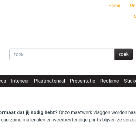
Home
On
M
zoek
eca
Interieur
Plaatmateriaal
Presentatie
Reclame
Stick
ormaat dat jij nodig hebt?
Onze maatwerk vlaggen worden haar
j duurzame materialen en weerbestendige prints blijven ze seiz