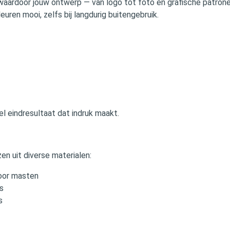
waardoor jouw ontwerp — van logo tot foto en grafische patronen 
uren mooi, zelfs bij langdurig buitengebruik.
 eindresultaat dat indruk maakt.
zen uit diverse materialen:
voor masten
s
s