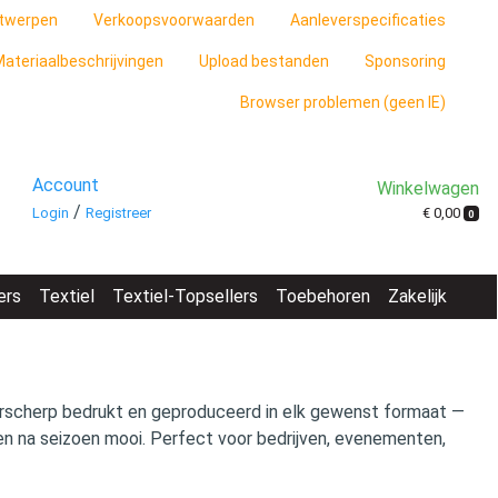
twerpen
Verkoopsvoorwaarden
Aanleverspecificaties
ateriaalbeschrijvingen
Upload bestanden
Sponsoring
Browser problemen (geen IE)
Account
Winkelwagen
/
€ 0,00
Login
Registreer
0
ers
Textiel
Textiel-Topsellers
Toebehoren
Zakelijk
scherp bedrukt en geproduceerd in elk gewenst formaat —
oen na seizoen mooi. Perfect voor bedrijven, evenementen,