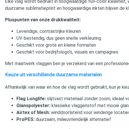
Elke vlag wordt bedrukt in hoogwaardige full‑color kwaliteit, 
duurzame sublimatieprint en hoogwaardige inkten blijven de kle
Pluspunten van onze drukkwaliteit:
Levendige, contrastrijke kleuren
UV‑bestendig, dus geen snelle verkleuring
Geschikt voor grote en kleine formaten
Geschikt voor bedrijfslogo’s, visuals en campagnes
Met maatwerk vlaggen ben je verzekerd van een professioneel
Keuze uit verschillende duurzame materialen
Afhankelijk van waar en hoe de vlag wordt gebruikt, kun je kie
Flag Longlife:
slijtvast materiaal zonder zoom, ideaal 
Glanspolyester:
klassieke vlaggenstof met mooie glan
Airtex of Mesh:
winddoorlatend voor winderige locatie
ProPES:
duurzaam, milieuvriendelijk alternatief