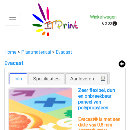
Winkelwagen
€ 0,00
0
Home
>
Plaatmateriaal
>
Evacast
Evacast
Info
Specificaties
Aanleveren
Zeer flexibel, dun
en onbreekbaar
paneel van
polypropyleen
Evacast® is met een
dikte van 0,8 mm