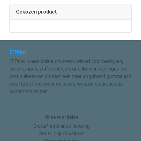
Gekozen product
ITPrint
ITPrint is een online drukwerk winkel voor bedrijven,
verenigingen, zelfstandigen, openbare instellingen en
particulieren en dit met een zeer uitgebreid gamma aan
kwalitatief drukwerk en aanverwanten en dit aan de
scherpste prijzen
Onze voordelen
Gratis* en blanco levering
Beste prijs/kwaliteit