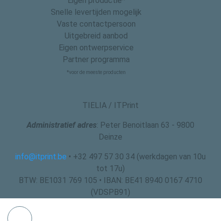
Eigen productie*
Snelle levertijden mogelijk
Vaste contactpersoon
Uitgebreid aanbod
Eigen ontwerpservice
Partner programma
*voor de meeste producten
TIELIA / ITPrint
Administratief adres
: Peter Benoitlaan 63 - 9800
Deinze
info@itprint.be
• +32 497 57 30 34 (werkdagen van 10u
tot 17u)
BTW: BE1031 769 105 • IBAN: BE41 8940 0167 4710
(VDSPB91)