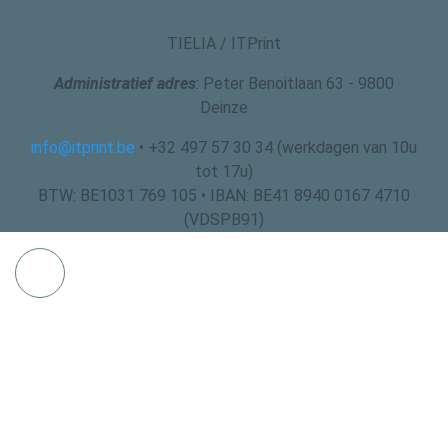
TIELIA / ITPrint
Administratief adres
: Peter Benoitlaan 63 - 9800
Deinze
info@itprint.be
• +32 497 57 30 34 (werkdagen van 10u
tot 17u)
BTW: BE1031 769 105 • IBAN: BE41 8940 0167 4710
(VDSPB91)