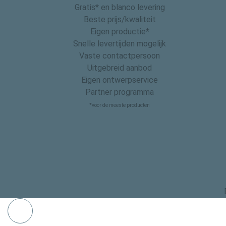
Gratis* en blanco levering
Beste prijs/kwaliteit
Eigen productie*
Snelle levertijden mogelijk
Vaste contactpersoon
Uitgebreid aanbod
Eigen ontwerpservice
Partner programma
*voor de meeste producten