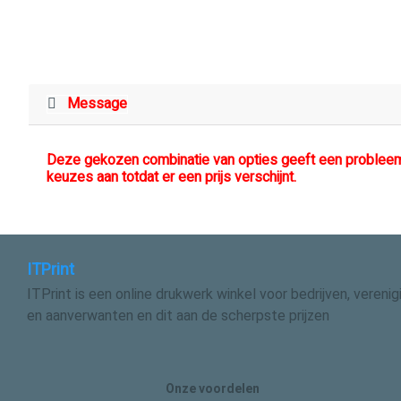
Message
Deze gekozen combinatie van opties geeft een probleem,
keuzes aan totdat er een prijs verschijnt.
ITPrint
ITPrint is een online drukwerk winkel voor bedrijven, vereni
en aanverwanten en dit aan de scherpste prijzen
Onze voordelen