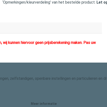
‘Opmerkingen/kleurverdeling’ van het bestelde product.
Let o
 wij kunnen hiervoor geen prijsberekening maken. Pas uw
gingen, zelfstandigen, openbare instellingen en particulieren en
Meer informatie