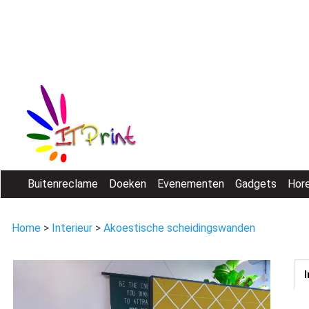
Buitenreclame
Doeken
Evenementen
Gadgets
Hor
Home
>
Interieur
>
Akoestische scheidingswanden
I