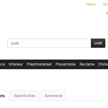
Home
On
M
zoek
eca
Interieur
Plaatmateriaal
Presentatie
Reclame
Stick
Specificaties
Aanleveren
nfo