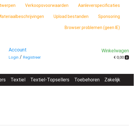
twerpen
Verkoopsvoorwaarden
Aanleverspecificaties
ateriaalbeschrijvingen
Upload bestanden
Sponsoring
Browser problemen (geen IE)
Account
Winkelwagen
/
€ 0,00
Login
Registreer
0
ers
Textiel
Textiel-Topsellers
Toebehoren
Zakelijk