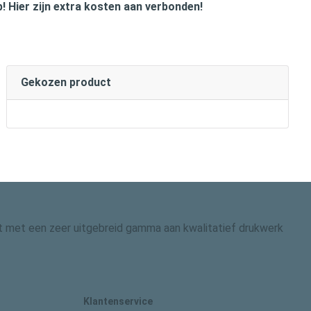
p! Hier zijn extra kosten aan verbonden!
Gekozen product
 dit met een zeer uitgebreid gamma aan kwalitatief drukwerk
Klantenservice