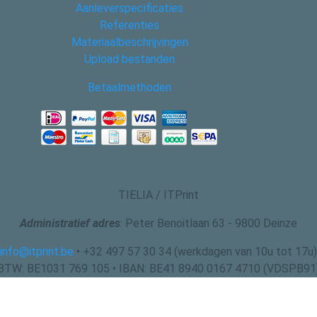
Aanleverspecificaties
Referenties
Materiaalbeschrijvingen
Upload bestanden
Betaalmethoden
TIELIA / ITPrint
Administratief adres
: Peter Benoitlaan 63 - 9800 Deinze
info@itprint.be
• +32 497 57 30 34 (werkdagen van 10u tot 17u)
BTW: BE1031 769 105 • IBAN: BE41 8940 0167 4710 (VDSPB91