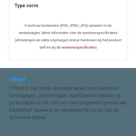
Type vorm
U kunt uw bestanden (PDF, JPEG, JPG) opladen in de
winkelwagen. Meer informatie over de aanleverspecificaties
(afmetingen en extra snijmarge) vind je hierboven bij het product
zelf en bij de
aanleverspecificaties
ITPrint
ITPrint is een online drukwerk winkel voor bedrijven,
verenigingen, zelfstandigen, openbare instellingen en
particulieren en dit met een zeer uitgebreid gamma aan
kwalitatief drukwerk en aanverwanten en dit aan de
scherpste prijzen