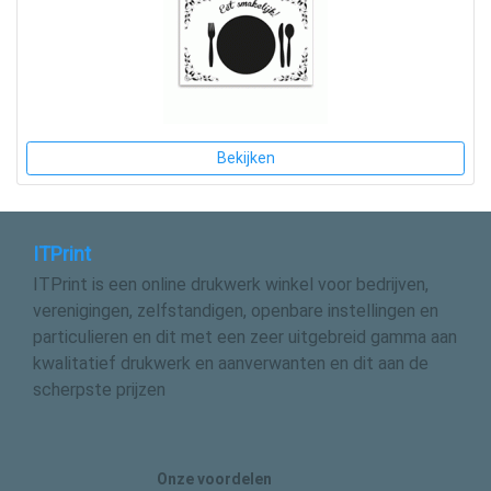
Bekijken
ITPrint
ITPrint is een online drukwerk winkel voor bedrijven,
verenigingen, zelfstandigen, openbare instellingen en
particulieren en dit met een zeer uitgebreid gamma aan
kwalitatief drukwerk en aanverwanten en dit aan de
scherpste prijzen
Onze voordelen