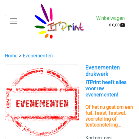
Winkelwagen
€ 0,00
0
Home
>
Evenementen
Evenementen
drukwerk
ITPrint heeft alles
voor uw
evenementen!
Of het nu gaat om een
fuif, feest, festival,
voorstelling of
tentoonstelling…
Kortom, ons