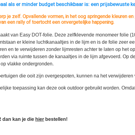
ideaal als er minder budget beschikbaar is: een prijsbewuste 
erp je zelf. Opvallende vormen, in het oog springende kleuren e
van een rally of toertocht een onvergetelijke happening.
emaakt van Easy DOT-folie. Deze zelfklevende monomeer folie (1
ontstaan er kleine luchtkanaaltjes in de lijm en is de folie zeer
eren en te verwijderen zonder lijmresten achter te laten op het
rden via ruimte tussen de kanaaltjes in de lijm afgevoerd. Op 
 op vlakke ondergronden.
 voertuigen die ooit zijn overgespoten, kunnen na het verwijdere
jdelijke toepassing kan deze ook outdoor gebruikt worden. Omdat
 dan kan je die
hier
bestellen!