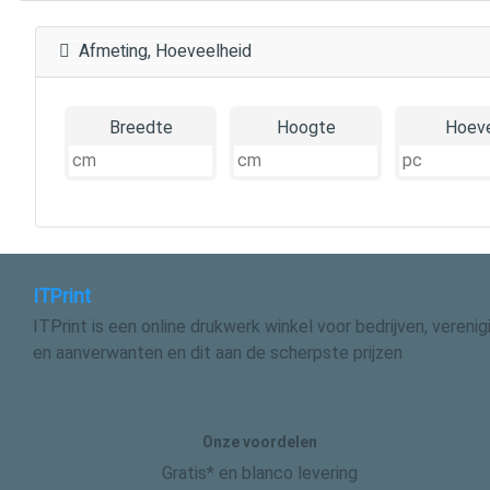
Afmeting, Hoeveelheid
Breedte
Hoogte
Hoeve
ITPrint
ITPrint is een online drukwerk winkel voor bedrijven, vereni
en aanverwanten en dit aan de scherpste prijzen
Onze voordelen
Gratis* en blanco levering