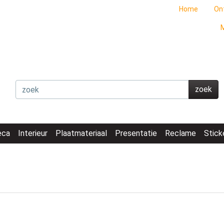
Home
On
M
zoek
eca
Interieur
Plaatmateriaal
Presentatie
Reclame
Stick