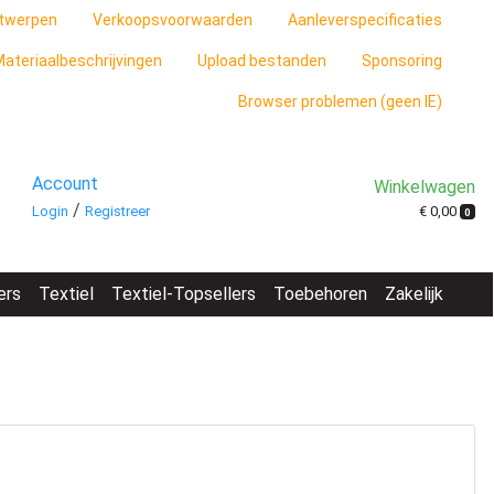
twerpen
Verkoopsvoorwaarden
Aanleverspecificaties
ateriaalbeschrijvingen
Upload bestanden
Sponsoring
Browser problemen (geen IE)
Account
Winkelwagen
/
€ 0,00
Login
Registreer
0
ers
Textiel
Textiel-Topsellers
Toebehoren
Zakelijk