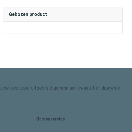
Gekozen product
 dit met een zeer uitgebreid gamma aan kwalitatief drukwerk
Klantenservice