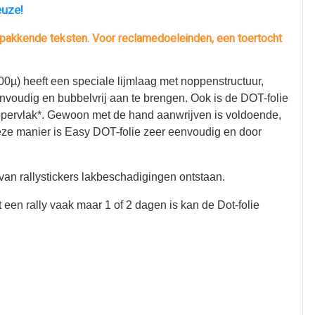
keuze!
n pakkende teksten. Voor reclamedoeleinden, een toertocht
00µ) heeft een speciale lijmlaag met noppenstructuur,
 eenvoudig en bubbelvrij aan te brengen. Ook is de DOT-folie
 oppervlak*. Gewoon met de hand aanwrijven is voldoende,
deze manier is Easy DOT-folie zeer eenvoudig en door
n van rallystickers lakbeschadigingen ontstaan.
 een rally vaak maar 1 of 2 dagen is kan de Dot-folie