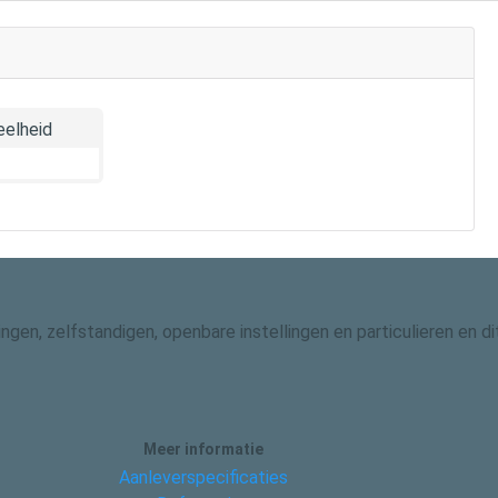
elheid
gingen, zelfstandigen, openbare instellingen en particulieren en
Meer informatie
Aanleverspecificaties