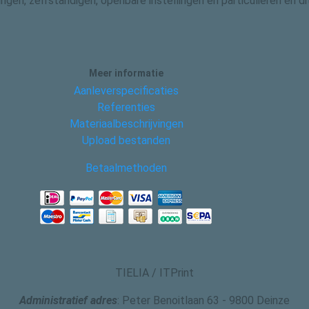
gingen, zelfstandigen, openbare instellingen en particulieren en
Meer informatie
Aanleverspecificaties
Referenties
Materiaalbeschrijvingen
Upload bestanden
Betaalmethoden
TIELIA / ITPrint
Administratief adres
: Peter Benoitlaan 63 - 9800 Deinze