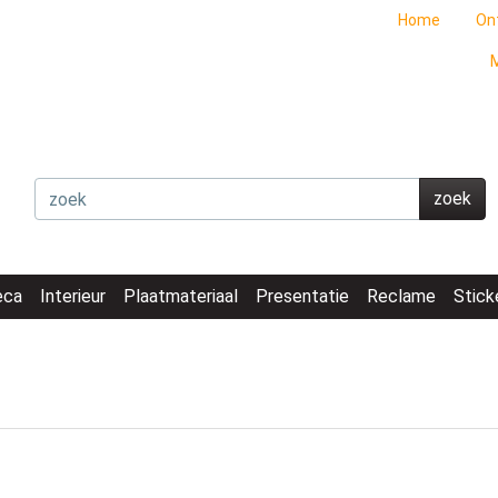
Home
On
M
zoek
eca
Interieur
Plaatmateriaal
Presentatie
Reclame
Stick