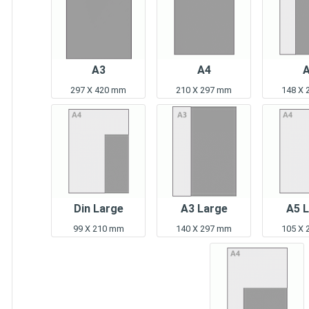
A3
A4
297 X 420 mm
210 X 297 mm
148 X
Din Large
A3 Large
A5 
99 X 210 mm
140 X 297 mm
105 X