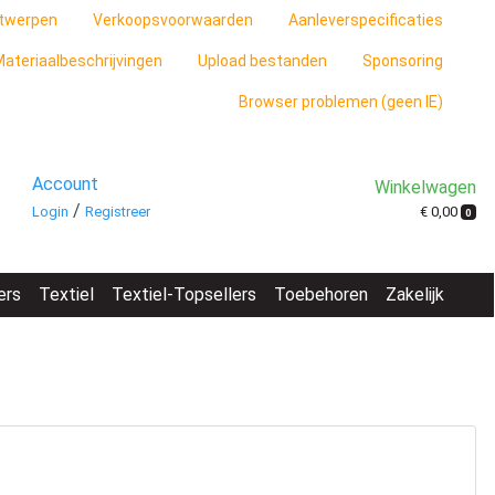
twerpen
Verkoopsvoorwaarden
Aanleverspecificaties
ateriaalbeschrijvingen
Upload bestanden
Sponsoring
Browser problemen (geen IE)
Account
Winkelwagen
/
€ 0,00
Login
Registreer
0
ers
Textiel
Textiel-Topsellers
Toebehoren
Zakelijk