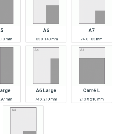
A5
A6
A7
 210 mm
105 X 148 mm
74 X 105 mm
Large
A6 Large
Carré L
 297 mm
74 X 210 mm
210 X 210 mm