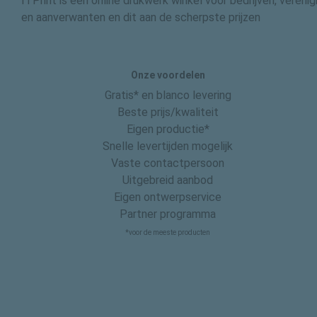
ITPrint is een online drukwerk winkel voor bedrijven, vereni
en aanverwanten en dit aan de scherpste prijzen
Onze voordelen
Gratis* en blanco levering
Beste prijs/kwaliteit
Eigen productie*
Snelle levertijden mogelijk
Vaste contactpersoon
Uitgebreid aanbod
Eigen ontwerpservice
Partner programma
*voor de meeste producten