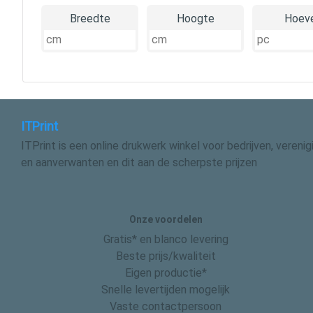
Breedte
Hoogte
Hoeve
ITPrint
ITPrint is een online drukwerk winkel voor bedrijven, vereni
en aanverwanten en dit aan de scherpste prijzen
Onze voordelen
Gratis* en blanco levering
Beste prijs/kwaliteit
Eigen productie*
Snelle levertijden mogelijk
Vaste contactpersoon