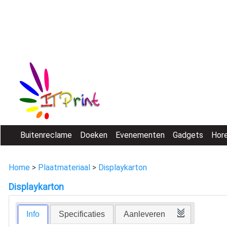
Buitenreclame
Doeken
Evenementen
Gadgets
Hor
Home
>
Plaatmateriaal
>
Displaykarton
Displaykarton
Info
Specificaties
Aanleveren