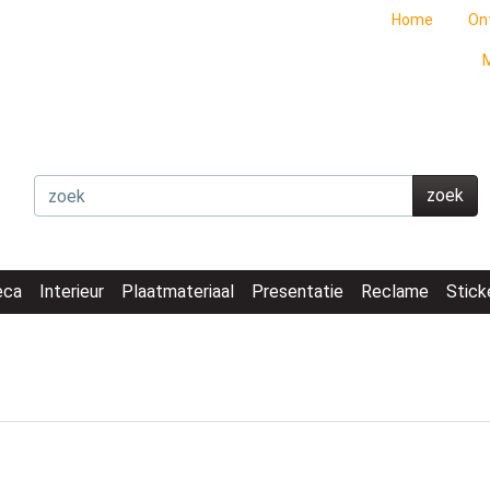
Home
On
M
zoek
eca
Interieur
Plaatmateriaal
Presentatie
Reclame
Stick