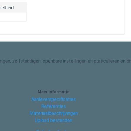
elheid
gingen, zelfstandigen, openbare instellingen en particulieren en
Meer informatie
Aanleverspecificaties
Referenties
Materiaalbeschrijvingen
Upload bestanden