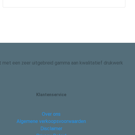
 dit met een zeer uitgebreid gamma aan kwalitatief drukwerk
Klantenservice
Over ons
Algemene verkoopsvoorwaarden
Disclaimer