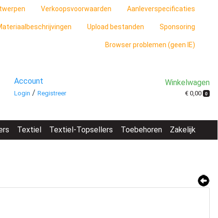
twerpen
Verkoopsvoorwaarden
Aanleverspecificaties
ateriaalbeschrijvingen
Upload bestanden
Sponsoring
Browser problemen (geen IE)
Account
Winkelwagen
/
€ 0,00
Login
Registreer
0
ers
Textiel
Textiel-Topsellers
Toebehoren
Zakelijk