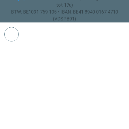
tot 17u)
BTW: BE1031 769 105 • IBAN: BE41 8940 0167 4710
(VDSPB91)