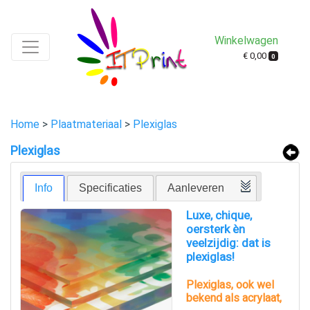
Winkelwagen
€ 0,00
0
Home
>
Plaatmateriaal
>
Plexiglas
Plexiglas
Info
Specificaties
Aanleveren
Luxe, chique,
oersterk èn
veelzijdig: dat is
plexiglas!
Plexiglas, ook wel
bekend als acrylaat,