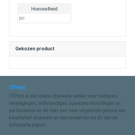
Hoeveelheid
Gekozen product
ITPrint
ITPrint is een online drukwerk winkel voor bedrijven,
verenigingen, zelfstandigen, openbare instellingen en
particulieren en dit met een zeer uitgebreid gamma aan
kwalitatief drukwerk en aanverwanten en dit aan de
scherpste prijzen