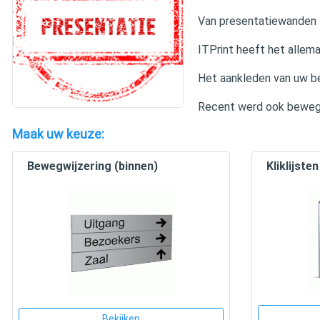
Van presentatiewanden t
ITPrint heeft het allemaa
Het aankleden van uw be
Recent werd ook bewegw
Maak uw keuze:
Bewegwijzering (binnen)
Kliklijsten
Bekijken