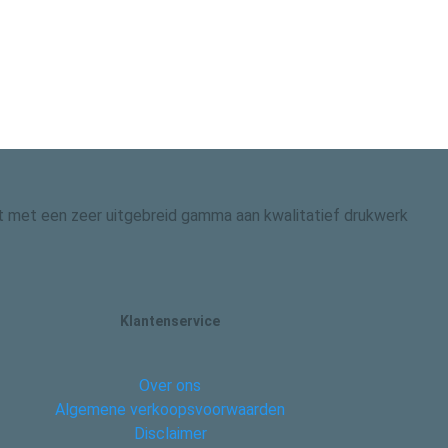
 dit met een zeer uitgebreid gamma aan kwalitatief drukwerk
Klantenservice
Over ons
Algemene verkoopsvoorwaarden
Disclaimer