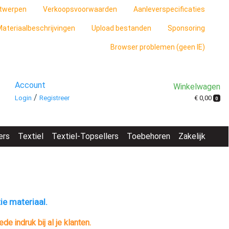
twerpen
Verkoopsvoorwaarden
Aanleverspecificaties
ateriaalbeschrijvingen
Upload bestanden
Sponsoring
Browser problemen (geen IE)
Account
Winkelwagen
/
€ 0,00
Login
Registreer
0
ers
Textiel
Textiel-Topsellers
Toebehoren
Zakelijk
ie materiaal.
 indruk bij al je klanten.