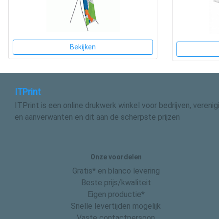
Bekijken
ITPrint
ITPrint is een online drukwerk winkel voor bedrijven, vereni
en aanverwanten en dit aan de scherpste prijzen
Onze voordelen
Gratis* en blanco levering
Beste prijs/kwaliteit
Eigen productie*
Snelle levertijden mogelijk
Vaste contactpersoon