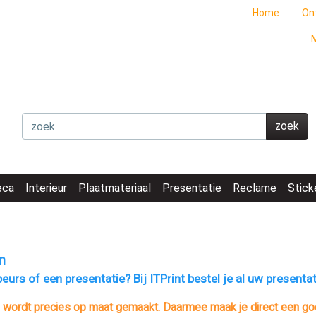
Home
On
M
zoek
eca
Interieur
Plaatmateriaal
Presentatie
Reclame
Stick
n
eurs of een presentatie? Bij ITPrint bestel je al uw presentat
 wordt precies op maat gemaakt. Daarmee maak je direct een goede