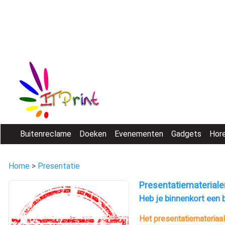
Buitenreclame
Doeken
Evenementen
Gadgets
Hor
Home
>
Presentatie
Presentatiemateriale
Heb je binnenkort een b
Het presentatiemateriaal