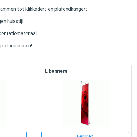
grammen tot klikkaders en plafondhangers.
n huisstijl.
entatiemateriaal.
n pictogrammen!
L banners
Bekijken