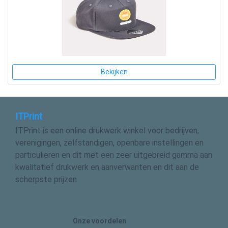
Bekijken
ITPrint
ITPrint is een online drukwerk winkel voor bedrijven,
verenigingen, zelfstandigen, openbare instellingen en
particulieren en dit met een zeer uitgebreid gamma aan
kwalitatief drukwerk en aanverwanten en dit aan de
scherpste prijzen
Onze voordelen