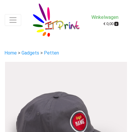
Winkelwagen
€ 0,00
0
Home
>
Gadgets
>
Petten