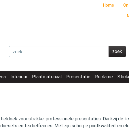
Home
On
M
zoek
eca
Interieur
Plaatmateriaal
Presentatie
Reclame
Stick
tieldoek voor strakke, professionele presentaties. Dankzij de l
io‑sets en textielframes. Met zijn scherpe printkwaliteit en el