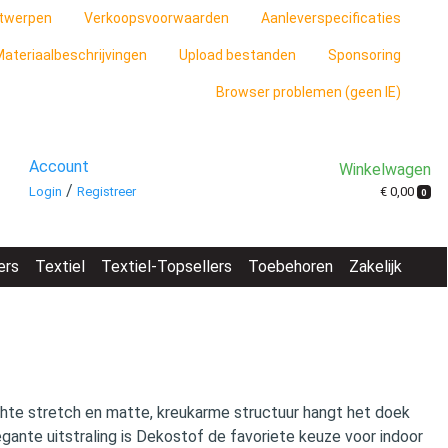
twerpen
Verkoopsvoorwaarden
Aanleverspecificaties
ateriaalbeschrijvingen
Upload bestanden
Sponsoring
Browser problemen (geen IE)
Account
Winkelwagen
/
€ 0,00
Login
Registreer
0
ers
Textiel
Textiel-Topsellers
Toebehoren
Zakelijk
ichte stretch en matte, kreukarme structuur hangt het doek
egante uitstraling is Dekostof de favoriete keuze voor indoor