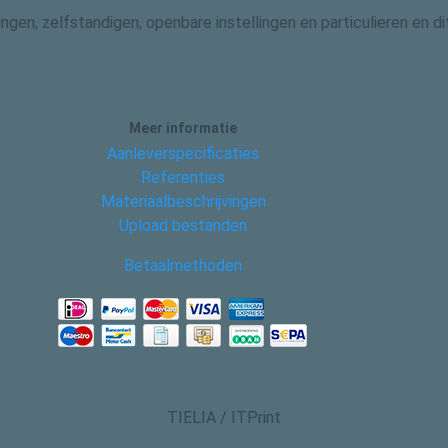
gingen, zelfstandigen, openbare instellingen en particulieren en
Meer informatie
Aanleverspecificaties
Referenties
Materiaalbeschrijvingen
Upload bestanden
Betaalmethoden
TIELIA / ITPrint