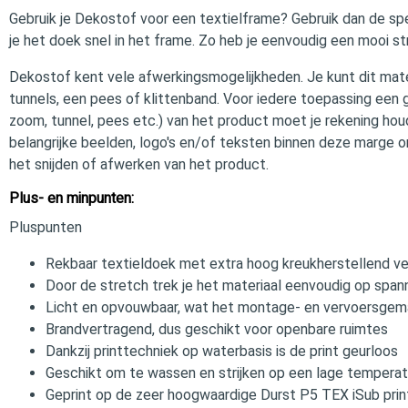
Gebruik je Dekostof voor een textielframe? Gebruik dan de spe
je het doek snel in het frame. Zo heb je eenvoudig een mooi s
Dekostof kent vele afwerkingsmogelijkheden. Je kunt dit mate
tunnels, een pees of klittenband. Voor iedere toepassing een g
zoom, tunnel, pees etc.) van het product moet je rekening ho
belangrijke beelden, logo's en/of teksten binnen deze marge om
het snijden of afwerken van het product.
Plus- en minpunten:
Pluspunten
Rekbaar textieldoek met extra hoog kreukherstellend 
Door de stretch trek je het materiaal eenvoudig op span
Licht en opvouwbaar, wat het montage- en vervoersgem
Brandvertragend, dus geschikt voor openbare ruimtes
Dankzij printtechniek op waterbasis is de print geurloos
Geschikt om te wassen en strijken op een lage temperat
Geprint op de zeer hoogwaardige Durst P5 TEX iSub prin