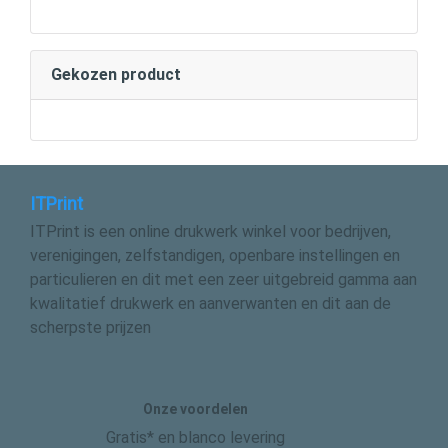
Gekozen product
ITPrint
ITPrint is een online drukwerk winkel voor bedrijven,
verenigingen, zelfstandigen, openbare instellingen en
particulieren en dit met een zeer uitgebreid gamma aan
kwalitatief drukwerk en aanverwanten en dit aan de
scherpste prijzen
Onze voordelen
Gratis* en blanco levering