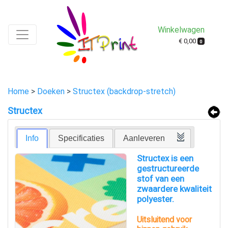
Winkelwagen
€ 0,00
0
Home
>
Doeken
>
Structex (backdrop-stretch)
Structex
Info
Specificaties
Aanleveren
Structex is een
gestructureerde
stof van een
zwaardere kwaliteit
polyester.
Uitsluitend voor