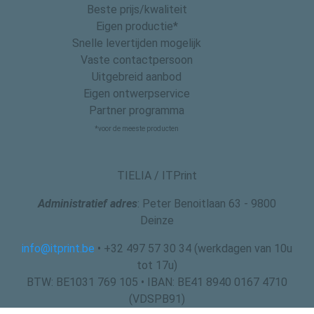
Beste prijs/kwaliteit
Eigen productie*
Snelle levertijden mogelijk
Vaste contactpersoon
Uitgebreid aanbod
Eigen ontwerpservice
Partner programma
*voor de meeste producten
TIELIA / ITPrint
Administratief adres
: Peter Benoitlaan 63 - 9800
Deinze
info@itprint.be
• +32 497 57 30 34 (werkdagen van 10u
tot 17u)
BTW: BE1031 769 105 • IBAN: BE41 8940 0167 4710
(VDSPB91)