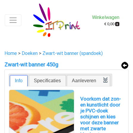
Winkelwagen
€ 0,00
0
Home
>
Doeken
>
Zwart-wit banner (spandoek)
Zwart-wit banner 450g
Info
Specificaties
Aanleveren
Voorkom dat zon-
en kunstlicht door
je PVC-doek
schijnen en kies
voor deze banner
met zwarte