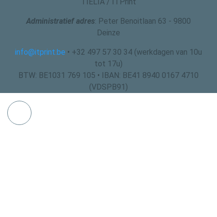
TIELIA / ITPrint
Administratief adres
: Peter Benoitlaan 63 - 9800
Deinze
info@itprint.be
• +32 497 57 30 34 (werkdagen van 10u
tot 17u)
BTW: BE1031 769 105 • IBAN: BE41 8940 0167 4710
(VDSPB91)