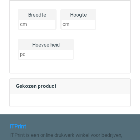
Breedte
Hoogte
Hoeveelheid
Gekozen product
ITPrint
ITPrint is een online drukwerk winkel voor bedrijven,