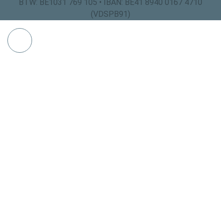
BTW: BE1031 769 105 • IBAN: BE41 8940 0167 4710
(VDSPB91)