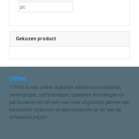
Gekozen product
ITPrint
ITPrint is een online drukwerk winkel voor bedrijven,
verenigingen, zelfstandigen, openbare instellingen en
particulieren en dit met een zeer uitgebreid gamma aan
kwalitatief drukwerk en aanverwanten en dit aan de
scherpste prijzen