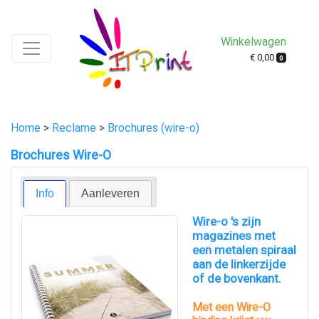
Winkelwagen
€ 0,00
0
Home
>
Reclame
>
Brochures (wire-o)
Brochures Wire-O
Info
Aanleveren
Wire-o 's zijn
magazines met
een metalen spiraal
aan de linkerzijde
of de bovenkant.
Met een Wire-O