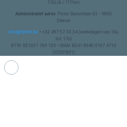
TIELIA / ITPrint
Administratief adres
: Peter Benoitlaan 63 - 9800
Deinze
info@itprint.be
• +32 497 57 30 34 (werkdagen van 10u
tot 17u)
BTW: BE1031 769 105 • IBAN: BE41 8940 0167 4710
(VDSPB91)